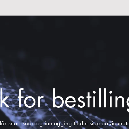
k for bestilli
får snart kode og innlogging til din side på Soundt