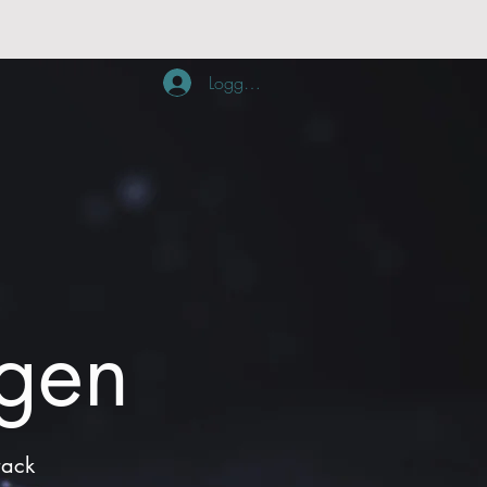
Logg inn
ngen
rack